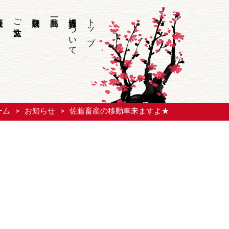
ご注文方法
香坂酒造について
トップ
ーム
お知らせ
佐藤畜産の移動車来ますよ★