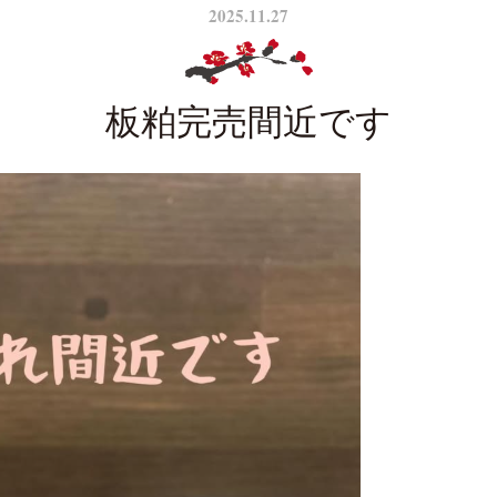
2025.11.27
板粕完売間近です