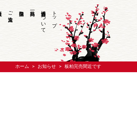
ご注文方法
香坂酒造について
トップ
ホーム
お知らせ
板粕完売間近です