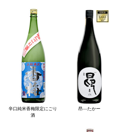
辛口純米香梅限定にごり
昂―たかー
酒