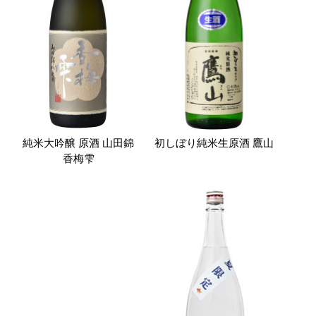
純米大吟醸 原酒 山田錦
初しぼり純米生原酒 鷹山
香梅雫