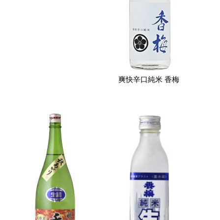
爽快辛口純米 香梅