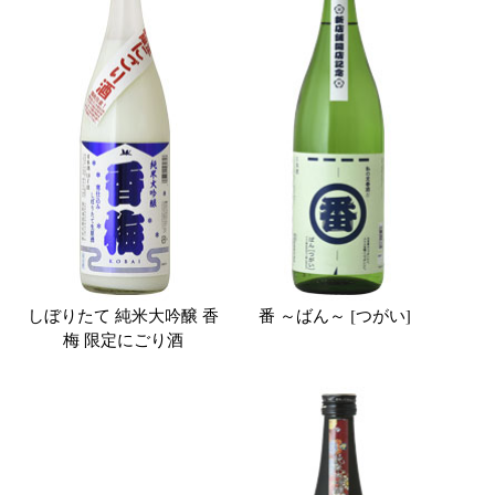
しぼりたて 純米大吟醸 香
番 ～ばん～ [つがい]
梅 限定にごり酒